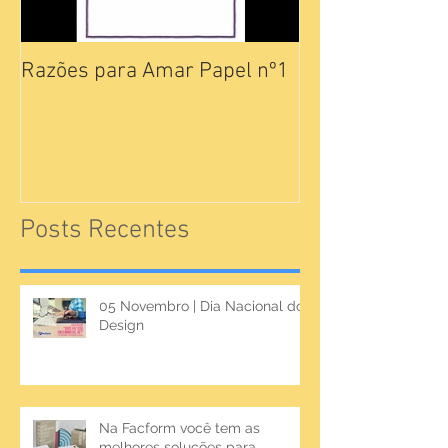
Razões para Amar Papel nº1
Catálogos Pam
Posts Recentes
05 Novembro | Dia Nacional do
Design
Na Facform você tem as
melhores soluções para