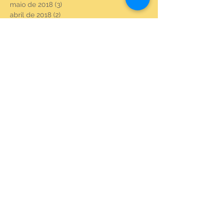
maio de 2018
(3)
3 posts
abril de 2018
(2)
2 posts
março de 2018
(1)
1 post
fevereiro de 2018
(1)
1 post
novembro de 2017
(3)
3 posts
setembro de 2017
(8)
8 posts
agosto de 2017
(23)
23 posts
julho de 2017
(6)
6 posts
junho de 2017
(22)
22 posts
maio de 2017
(22)
22 posts
abril de 2017
(3)
3 posts
fevereiro de 2017
(18)
18 posts
janeiro de 2017
(20)
20 posts
dezembro de 2016
(21)
21 posts
novembro de 2016
(21)
21 posts
outubro de 2016
(15)
15 posts
setembro de 2016
(11)
11 posts
Procurar por tags
#grafica
#vsenge
100 anos do frevo
15anos