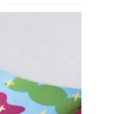
Livro Dumar
“Existe um Nordeste sertanejo e áspero, e outro
que é úmido e litorâneo.” Palavras de Braulio
Tavares na apresentação do livro Dumar. A...