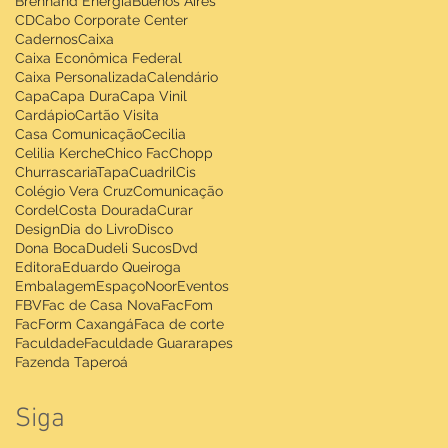
Brennand Energia
Buenos Aires
CD
Cabo Corporate Center
Cadernos
Caixa
Caixa Econômica Federal
Caixa Personalizada
Calendário
Capa
Capa Dura
Capa Vinil
Cardápio
Cartão Visita
Casa Comunicação
Cecilia
Celilia Kerche
Chico Fac
Chopp
ChurrascariaTapaCuadril
Cis
Colégio Vera Cruz
Comunicação
Cordel
Costa Dourada
Curar
Design
Dia do Livro
Disco
Dona Boca
Dudeli Sucos
Dvd
Editora
Eduardo Queiroga
Embalagem
EspaçoNoor
Eventos
FBV
Fac de Casa Nova
FacFom
FacForm Caxangá
Faca de corte
Faculdade
Faculdade Guararapes
Fazenda Taperoá
Siga