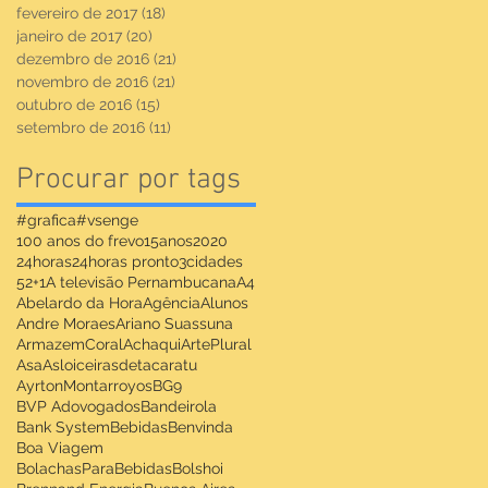
fevereiro de 2017
(18)
18 posts
janeiro de 2017
(20)
20 posts
dezembro de 2016
(21)
21 posts
novembro de 2016
(21)
21 posts
outubro de 2016
(15)
15 posts
setembro de 2016
(11)
11 posts
Procurar por tags
#grafica
#vsenge
100 anos do frevo
15anos
2020
24horas
24horas pronto
3cidades
52+1
A televisão Pernambucana
A4
Abelardo da Hora
Agência
Alunos
Andre Moraes
Ariano Suassuna
ArmazemCoralAchaqui
ArtePlural
Asa
Asloiceirasdetacaratu
AyrtonMontarroyos
BG9
BVP Adovogados
Bandeirola
Bank System
Bebidas
Benvinda
Boa Viagem
BolachasParaBebidas
Bolshoi