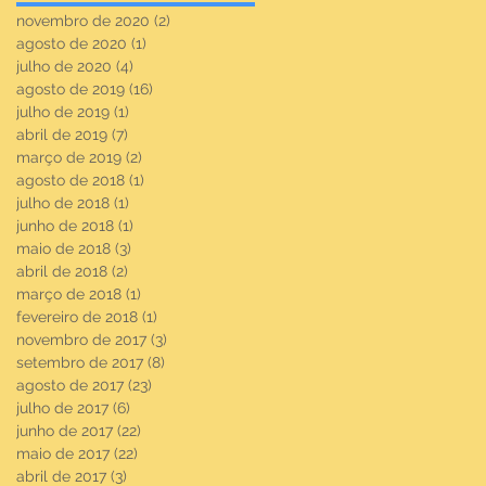
novembro de 2020
(2)
2 posts
agosto de 2020
(1)
1 post
julho de 2020
(4)
4 posts
agosto de 2019
(16)
16 posts
julho de 2019
(1)
1 post
abril de 2019
(7)
7 posts
março de 2019
(2)
2 posts
agosto de 2018
(1)
1 post
julho de 2018
(1)
1 post
junho de 2018
(1)
1 post
maio de 2018
(3)
3 posts
abril de 2018
(2)
2 posts
março de 2018
(1)
1 post
fevereiro de 2018
(1)
1 post
novembro de 2017
(3)
3 posts
setembro de 2017
(8)
8 posts
agosto de 2017
(23)
23 posts
julho de 2017
(6)
6 posts
junho de 2017
(22)
22 posts
maio de 2017
(22)
22 posts
abril de 2017
(3)
3 posts