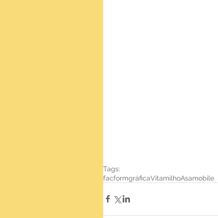
Tags:
facform
gráfica
Vitamilho
Asa
mobile