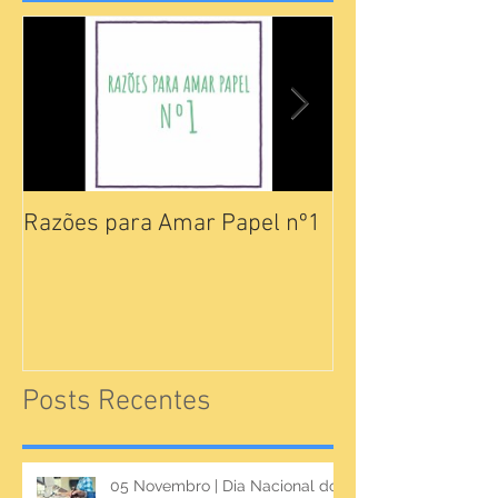
Razões para Amar Papel nº1
Catálogos Pam
Posts Recentes
05 Novembro | Dia Nacional do