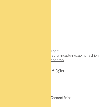
Tags:
facform
caderno
cabine fashion
caderno
Comentários