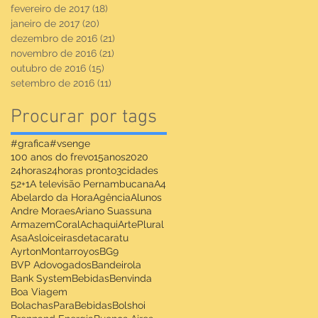
fevereiro de 2017
(18)
18 posts
janeiro de 2017
(20)
20 posts
dezembro de 2016
(21)
21 posts
novembro de 2016
(21)
21 posts
outubro de 2016
(15)
15 posts
setembro de 2016
(11)
11 posts
Procurar por tags
#grafica
#vsenge
100 anos do frevo
15anos
2020
24horas
24horas pronto
3cidades
52+1
A televisão Pernambucana
A4
Abelardo da Hora
Agência
Alunos
Andre Moraes
Ariano Suassuna
ArmazemCoralAchaqui
ArtePlural
Asa
Asloiceirasdetacaratu
AyrtonMontarroyos
BG9
BVP Adovogados
Bandeirola
Bank System
Bebidas
Benvinda
Boa Viagem
BolachasParaBebidas
Bolshoi