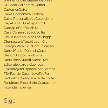
Brennand Energia
Buenos Aires
CD
Cabo Corporate Center
Cadernos
Caixa
Caixa Econômica Federal
Caixa Personalizada
Calendário
Capa
Capa Dura
Capa Vinil
Cardápio
Cartão Visita
Casa Comunicação
Cecilia
Celilia Kerche
Chico Fac
Chopp
ChurrascariaTapaCuadril
Cis
Colégio Vera Cruz
Comunicação
Cordel
Costa Dourada
Curar
Design
Dia do Livro
Disco
Dona Boca
Dudeli Sucos
Dvd
Editora
Eduardo Queiroga
Embalagem
EspaçoNoor
Eventos
FBV
Fac de Casa Nova
FacFom
FacForm Caxangá
Faca de corte
Faculdade
Faculdade Guararapes
Fazenda Taperoá
Siga