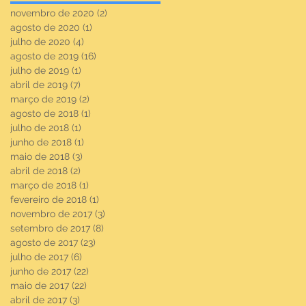
novembro de 2020
(2)
2 posts
agosto de 2020
(1)
1 post
julho de 2020
(4)
4 posts
agosto de 2019
(16)
16 posts
julho de 2019
(1)
1 post
abril de 2019
(7)
7 posts
março de 2019
(2)
2 posts
agosto de 2018
(1)
1 post
julho de 2018
(1)
1 post
junho de 2018
(1)
1 post
maio de 2018
(3)
3 posts
abril de 2018
(2)
2 posts
março de 2018
(1)
1 post
fevereiro de 2018
(1)
1 post
novembro de 2017
(3)
3 posts
setembro de 2017
(8)
8 posts
agosto de 2017
(23)
23 posts
julho de 2017
(6)
6 posts
junho de 2017
(22)
22 posts
maio de 2017
(22)
22 posts
abril de 2017
(3)
3 posts