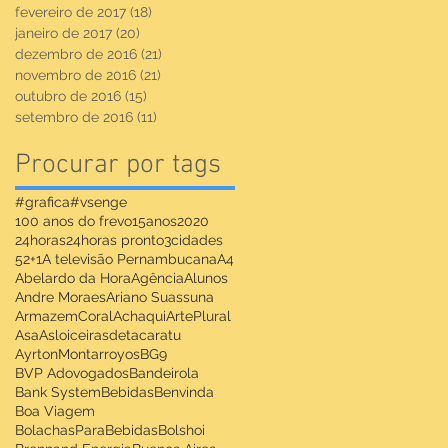
fevereiro de 2017
(18)
18 posts
janeiro de 2017
(20)
20 posts
dezembro de 2016
(21)
21 posts
novembro de 2016
(21)
21 posts
outubro de 2016
(15)
15 posts
setembro de 2016
(11)
11 posts
Procurar por tags
#grafica
#vsenge
100 anos do frevo
15anos
2020
24horas
24horas pronto
3cidades
52+1
A televisão Pernambucana
A4
Abelardo da Hora
Agência
Alunos
Andre Moraes
Ariano Suassuna
ArmazemCoralAchaqui
ArtePlural
Asa
Asloiceirasdetacaratu
AyrtonMontarroyos
BG9
BVP Adovogados
Bandeirola
Bank System
Bebidas
Benvinda
Boa Viagem
BolachasParaBebidas
Bolshoi