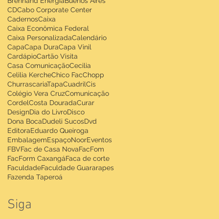
Brennand Energia
Buenos Aires
CD
Cabo Corporate Center
Cadernos
Caixa
Caixa Econômica Federal
Caixa Personalizada
Calendário
Capa
Capa Dura
Capa Vinil
Cardápio
Cartão Visita
Casa Comunicação
Cecilia
Celilia Kerche
Chico Fac
Chopp
ChurrascariaTapaCuadril
Cis
Colégio Vera Cruz
Comunicação
Cordel
Costa Dourada
Curar
Design
Dia do Livro
Disco
Dona Boca
Dudeli Sucos
Dvd
Editora
Eduardo Queiroga
Embalagem
EspaçoNoor
Eventos
FBV
Fac de Casa Nova
FacFom
FacForm Caxangá
Faca de corte
Faculdade
Faculdade Guararapes
Fazenda Taperoá
Siga