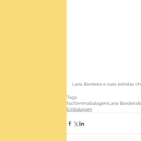
Lana Bandeira e suas estrelas ch
Tags:
facform
mabalagem
Lana Bandeira
I
Embalagem