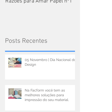
Razões para Amar Papel nº1
Catálogos Pam
Posts Recentes
05 Novembro | Dia Nacional do
Design
Na Facform você tem as
melhores soluções para
impressão do seu material.