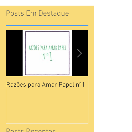
Posts Em Destaque
Razões para Amar Papel nº1
Catálogos Pam
Posts Recentes