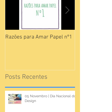
Razões para Amar Papel nº1
Catálogos Pam
Posts Recentes
05 Novembro | Dia Nacional do
Design