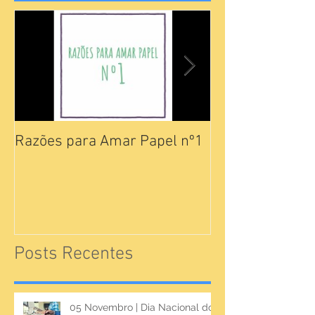
Razões para Amar Papel nº1
Catálogos Pam
Posts Recentes
05 Novembro | Dia Nacional do