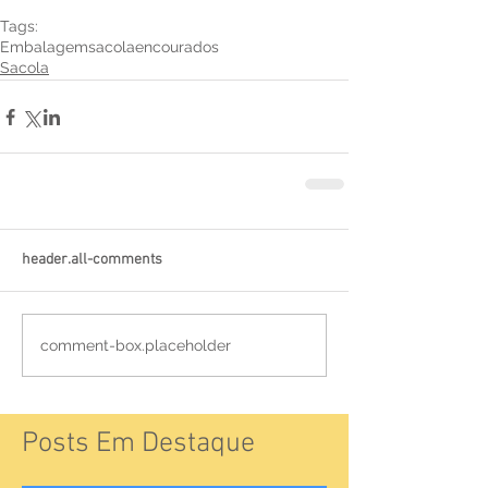
Tags:
Embalagem
sacola
encourados
Sacola
header.all-comments
comment-box.placeholder
Posts Em Destaque