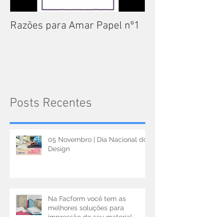
Razões para Amar Papel nº1
Catálogos Pam
Posts Recentes
05 Novembro | Dia Nacional do
Design
Na Facform você tem as