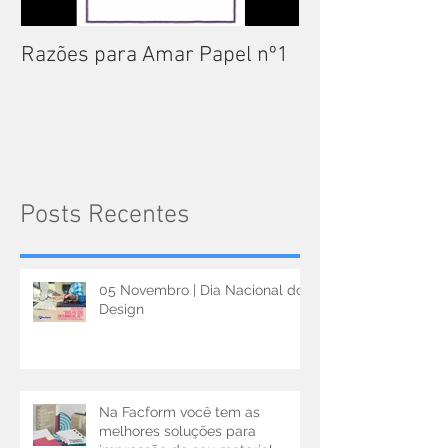
Razões para Amar Papel nº1
Catálogos Pam
Posts Recentes
05 Novembro | Dia Nacional do
Design
Na Facform você tem as