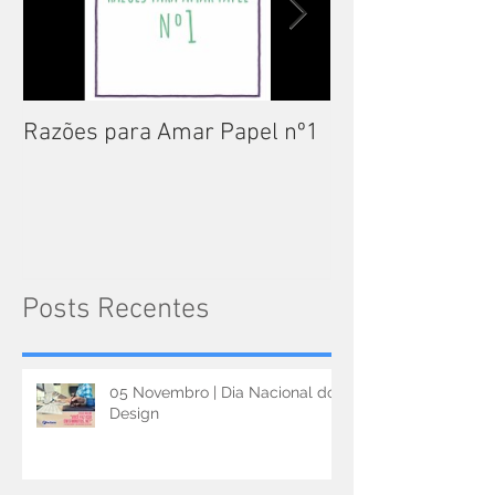
Razões para Amar Papel nº1
Catálogos Pam
Posts Recentes
05 Novembro | Dia Nacional do
Design