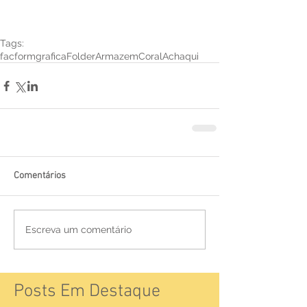
Tags:
facform
grafica
Folder
ArmazemCoralAchaqui
Comentários
Escreva um comentário
Posts Em Destaque