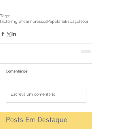
Tags:
facform
grafica
impressos
Papelaria
EspaçoNoor
Comentários
Escreva um comentário
Posts Em Destaque