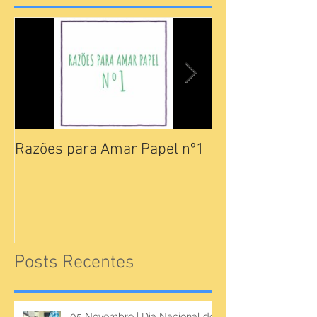
Razões para Amar Papel nº1
Catálogos Pam
Posts Recentes
05 Novembro | Dia Nacional do