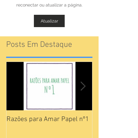
reconectar ou atualizar a página.
Atualizar
Posts Em Destaque
Razões para Amar Papel nº1
Catálogos Pam