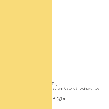
Tags:
facform
Calendário
joineventos