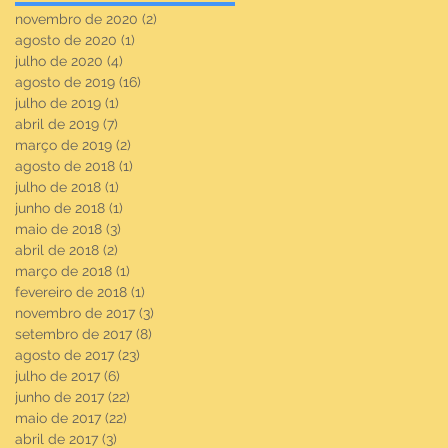
novembro de 2020
(2)
2 posts
agosto de 2020
(1)
1 post
julho de 2020
(4)
4 posts
agosto de 2019
(16)
16 posts
julho de 2019
(1)
1 post
abril de 2019
(7)
7 posts
março de 2019
(2)
2 posts
agosto de 2018
(1)
1 post
julho de 2018
(1)
1 post
junho de 2018
(1)
1 post
maio de 2018
(3)
3 posts
abril de 2018
(2)
2 posts
março de 2018
(1)
1 post
fevereiro de 2018
(1)
1 post
novembro de 2017
(3)
3 posts
setembro de 2017
(8)
8 posts
agosto de 2017
(23)
23 posts
julho de 2017
(6)
6 posts
junho de 2017
(22)
22 posts
maio de 2017
(22)
22 posts
abril de 2017
(3)
3 posts