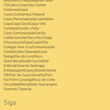
Brennand Energia
Buenos Aires
CD
Cabo Corporate Center
Cadernos
Caixa
Caixa Econômica Federal
Caixa Personalizada
Calendário
Capa
Capa Dura
Capa Vinil
Cardápio
Cartão Visita
Casa Comunicação
Cecilia
Celilia Kerche
Chico Fac
Chopp
ChurrascariaTapaCuadril
Cis
Colégio Vera Cruz
Comunicação
Cordel
Costa Dourada
Curar
Design
Dia do Livro
Disco
Dona Boca
Dudeli Sucos
Dvd
Editora
Eduardo Queiroga
Embalagem
EspaçoNoor
Eventos
FBV
Fac de Casa Nova
FacFom
FacForm Caxangá
Faca de corte
Faculdade
Faculdade Guararapes
Fazenda Taperoá
Siga