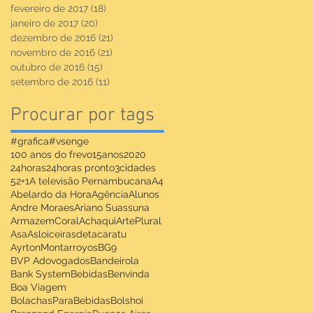
fevereiro de 2017
(18)
18 posts
janeiro de 2017
(20)
20 posts
dezembro de 2016
(21)
21 posts
novembro de 2016
(21)
21 posts
outubro de 2016
(15)
15 posts
setembro de 2016
(11)
11 posts
Procurar por tags
#grafica
#vsenge
100 anos do frevo
15anos
2020
24horas
24horas pronto
3cidades
52+1
A televisão Pernambucana
A4
Abelardo da Hora
Agência
Alunos
Andre Moraes
Ariano Suassuna
ArmazemCoralAchaqui
ArtePlural
Asa
Asloiceirasdetacaratu
AyrtonMontarroyos
BG9
BVP Adovogados
Bandeirola
Bank System
Bebidas
Benvinda
Boa Viagem
BolachasParaBebidas
Bolshoi