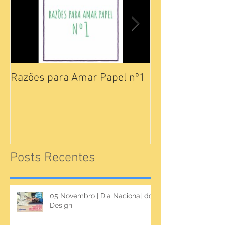
Razões para Amar Papel nº1
Catálogos Pam
Posts Recentes
05 Novembro | Dia Nacional do
Design