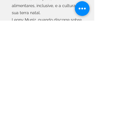
alimentares, inclusive, e a cultura de
sua terra natal.
Leony Muniz, quando discorre sobre
a cultura e o folclore
pernambucano, demonstra toda
uma afinidade com um trabalho
apurado de pesquisa musical, com
doses de nativismo permanente, ao
mesmo tempo em que consegue
prender o leitor em sua trama bem
urdida na qual se entrelaçam
momentos de encantamento,
sentimentos de orgulho, ódio e
poder e, principalmente, de um
amor imenso, sedimentado no
encontro de almas que se
completam.
Para Amor in Concert, só há um